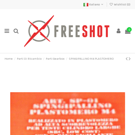
Italiano
Wishlist (
0
)
0
Home
Parti Di Ricambio
Parti Gearbox
SPINGIPALLINO M4 PLASTOMERO