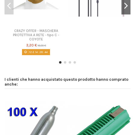
CRAZY OFFER - MASCHERA
PROTETTIVA A RETE - tipo C -
COYOTE
3,20 €
16,00 €
12
d.
14
:
28
:
43
I clienti che hanno acquistato questo prodotto hanno comprato
anche: