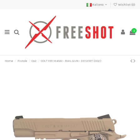
Italiano
Wishlist (
0
)
0
Home
Pistole
Co2
COLT 1911 M45A1 - RAIL GUN - DESERT (CO2)