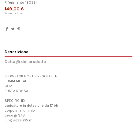
Riferimento
180521
149,00 €
Tasse incluse
Descrizione
Dettagli del prodotto
BLOWBACK HOP UP REGOLABILE
FUMM METAL
CO2
PUNTA ROSSA
SPECIFICHE:
caricatore in dotazione da 17 bb
corpo in alluminio
peso gr 976
lunghezza 22cm