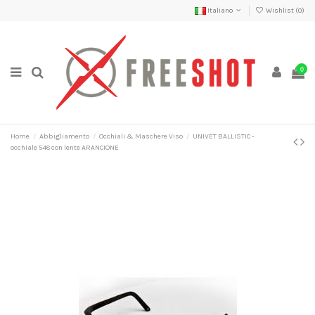
Italiano
Wishlist (
0
)
0
Home
Abbigliamento
Occhiali & Maschere Viso
UNIVET BALLISTIC -
occhiale 548 con lente ARANCIONE