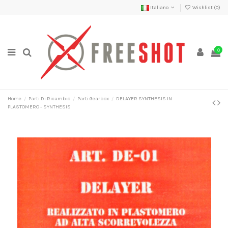
Italiano
Wishlist (
0
)
0
Home
Parti Di Ricambio
Parti Gearbox
DELAYER SYNTHESIS IN
PLASTOMERO - SYNTHESIS