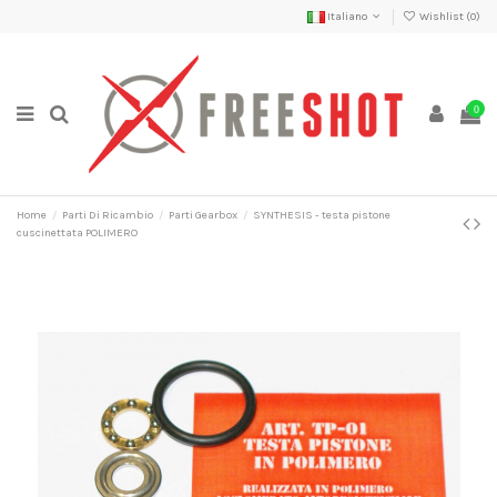
Italiano
Wishlist (
0
)
0
Home
Parti Di Ricambio
Parti Gearbox
SYNTHESIS - testa pistone
cuscinettata POLIMERO