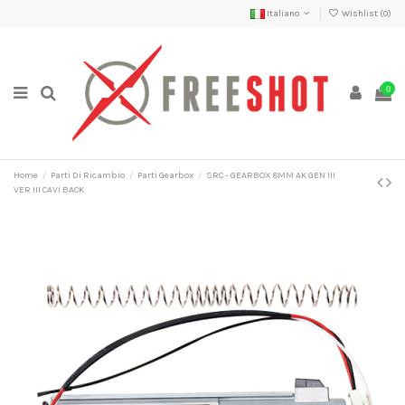
Italiano
Wishlist (
0
)
0
Home
Parti Di Ricambio
Parti Gearbox
SRC - GEARBOX 8MM AK GEN III
VER III CAVI BACK