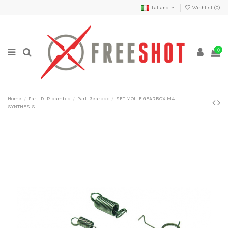
Italiano
Wishlist (
0
)
0
Home
Parti Di Ricambio
Parti Gearbox
SET MOLLE GEARBOX M4
SYNTHESIS