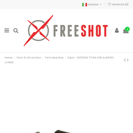
Italiano
Wishlist (
0
)
0
Home
Parti Di Ricambio
Parti Gearbox
G&G - MOTORE TITAN 35K ALBERO
LUNGO