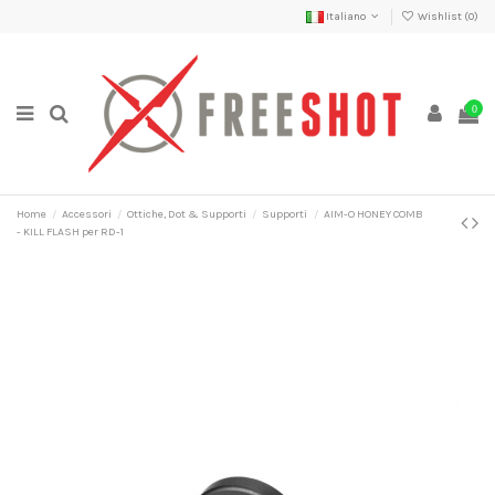
Italiano
Wishlist (
0
)
0
Home
Accessori
Ottiche, Dot & Supporti
Supporti
AIM-O HONEY COMB
- KILL FLASH per RD-1