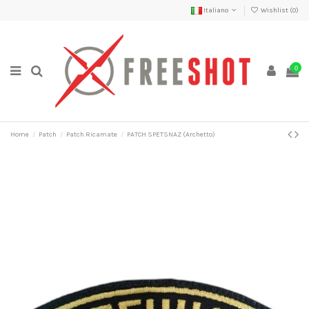
Italiano
Wishlist (
0
)
0
Home
Patch
Patch Ricamate
PATCH SPETSNAZ (Archetto)