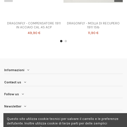
DRAGONFLY - COMPENSATORE 1911
DRAGONFLY - MOLLA DI RECUPERO
IN ACCIAIO CAL .45 ACP
1911 15lb
49,90 €
11,90 €
Informazioni
Contact us
Follow us
Newsletter
Questo sito utilizza cookie tecnici per salvare il carrello e le preferenze
dell'utente. Inoltre utilizza cookie di terze parti per delle semplici