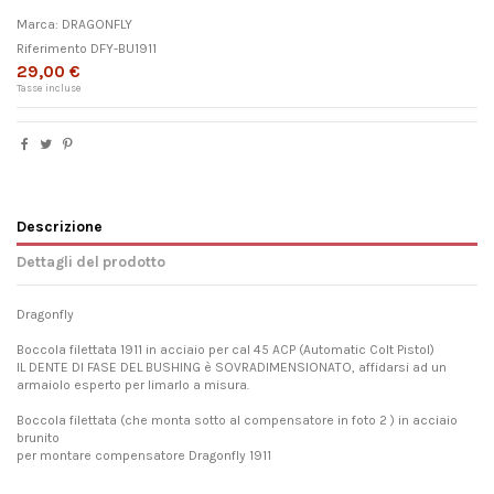
Marca:
DRAGONFLY
Riferimento
DFY-BU1911
29,00 €
Tasse incluse
Descrizione
Dettagli del prodotto
Dragonfly
Boccola filettata 1911 in acciaio per cal 45 ACP (Automatic Colt Pistol)
IL DENTE DI FASE DEL BUSHING è SOVRADIMENSIONATO, affidarsi ad un
armaiolo esperto per limarlo a misura.
Boccola filettata (che monta sotto al compensatore in foto 2 ) in acciaio
brunito
per montare compensatore Dragonfly 1911