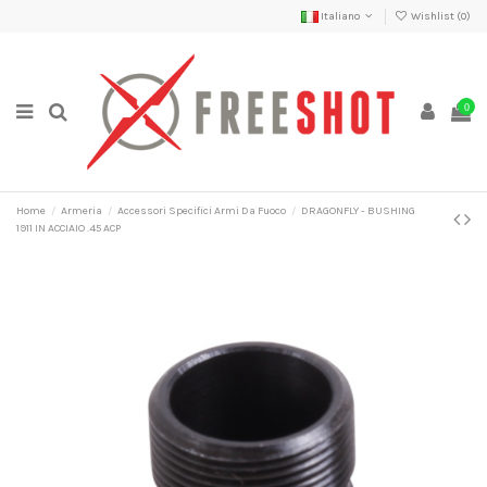
Italiano
Wishlist (
0
)
0
Home
Armeria
Accessori Specifici Armi Da Fuoco
DRAGONFLY - BUSHING
1911 IN ACCIAIO .45 ACP