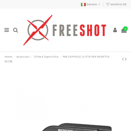
Italiano
Wishlist (
0
)
0
Home
Accessori
Slitte E Coprislitta
FAB DEFENSE SLITTA PER BERETTA
92/98