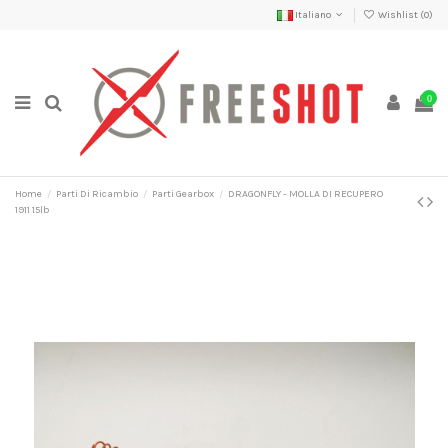
Italiano
Wishlist (
0
)
0
Home
Parti Di Ricambio
Parti Gearbox
DRAGONFLY - MOLLA DI RECUPERO
1911 15lb