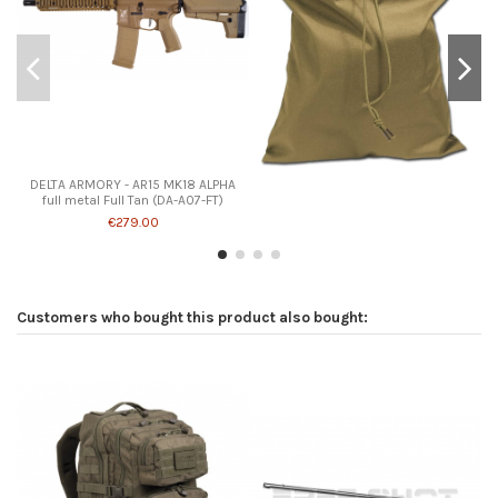
DELTA ARMORY - AR15 MK18 ALPHA
full metal Full Tan (DA-A07-FT)
€279.00
Customers who bought this product also bought:
-€