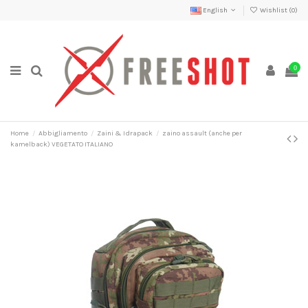
English
Wishlist (
0
)
0
Home
Abbigliamento
Zaini & Idrapack
zaino assault (anche per
kamelback) VEGETATO ITALIANO