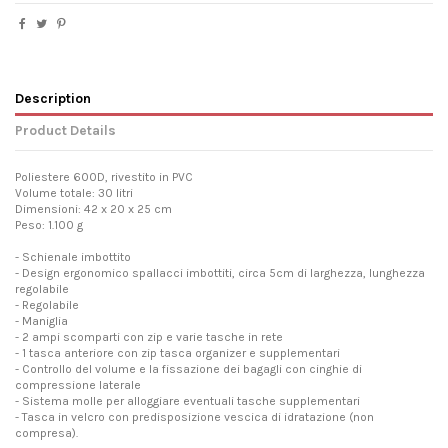
Description
Product Details
Poliestere 600D, rivestito in PVC
Volume totale: 30 litri
Dimensioni: 42 x 20 x 25 cm
Peso: 1.100 g
- Schienale imbottito
- Design ergonomico spallacci imbottiti, circa 5cm di larghezza, lunghezza
regolabile
- Regolabile
- Maniglia
- 2 ampi scomparti con zip e varie tasche in rete
- 1 tasca anteriore con zip tasca organizer e supplementari
- Controllo del volume e la fissazione dei bagagli con cinghie di
compressione laterale
- Sistema molle per alloggiare eventuali tasche supplementari
- Tasca in velcro con predisposizione vescica di idratazione (non
compresa).