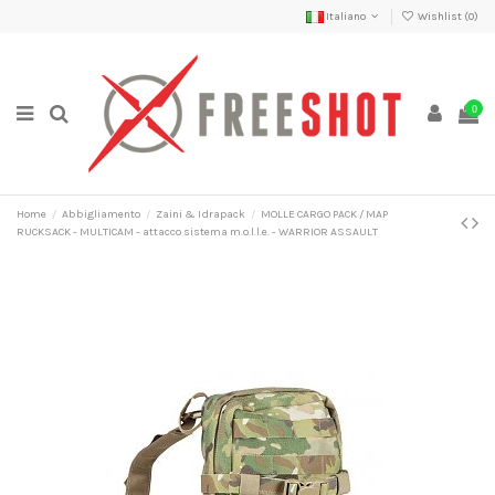
Italiano
Wishlist (
0
)
0
Home
Abbigliamento
Zaini & Idrapack
MOLLE CARGO PACK / MAP
RUCKSACK - MULTICAM - attacco sistema m.o.l.l.e. - WARRIOR ASSAULT