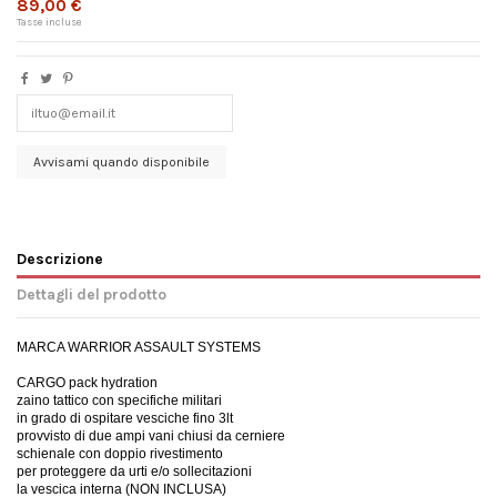
89,00 €
Tasse incluse
Descrizione
Dettagli del prodotto
MARCA WARRIOR ASSAULT SYSTEMS
CARGO pack hydration
zaino tattico con specifiche militari
in grado di ospitare vesciche fino 3lt
provvisto di due ampi vani chiusi da cerniere
schienale con doppio rivestimento
per proteggere da urti e/o sollecitazioni
la vescica interna (NON INCLUSA)