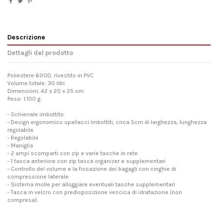
Descrizione
Dettagli del prodotto
Poliestere 600D, rivestito in PVC
Volume totale: 30 litri
Dimensioni: 42 x 20 x 25 cm
Peso: 1.100 g
- Schienale imbottito
- Design ergonomico spallacci imbottiti, circa 5cm di larghezza, lunghezza
regolabile
- Regolabile
- Maniglia
- 2 ampi scomparti con zip e varie tasche in rete
- 1 tasca anteriore con zip tasca organizer e supplementari
- Controllo del volume e la fissazione dei bagagli con cinghie di
compressione laterale
- Sistema molle per alloggiare eventuali tasche supplementari
- Tasca in velcro con predisposizione vescica di idratazione (non
compresa).