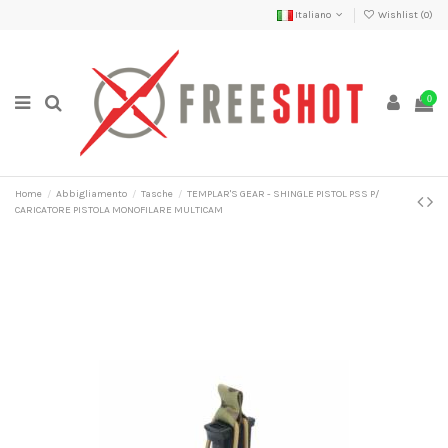
Italiano
Wishlist (
0
)
0
Home
Abbigliamento
Tasche
TEMPLAR'S GEAR - SHINGLE PISTOL PSS P/
CARICATORE PISTOLA MONOFILARE MULTICAM