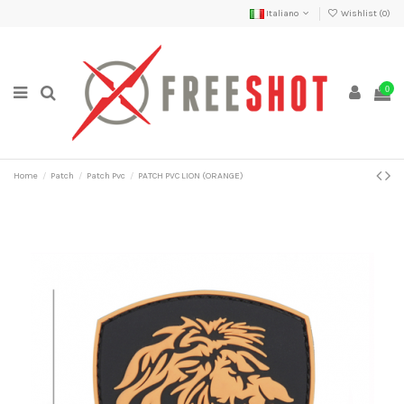
Italiano
Wishlist (
0
)
0
Home
Patch
Patch Pvc
PATCH PVC LION (ORANGE)