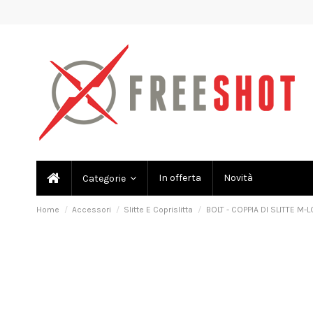
In offerta
Novità
Categorie
Home
Accessori
Slitte E Coprislitta
BOLT - COPPIA DI SLITTE M