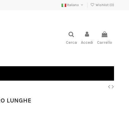
Italiano
Wishlist (
0
)
Cerca
Accedi
Carrello
ERO LUNGHE