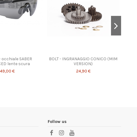
- occhiale SABER
BOLT - INGRANAGGIO CONICO (MIM
CUF
ED lente scura
VERSION)
49,00 €
24,90 €
Follow us