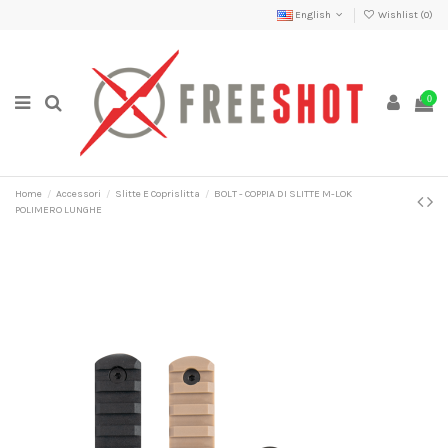
English
Wishlist (
0
)
0
Home
Accessori
Slitte E Coprislitta
BOLT - COPPIA DI SLITTE M-LOK
POLIMERO LUNGHE