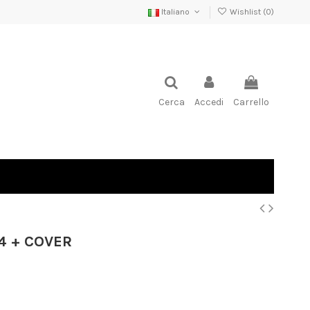
Italiano
Wishlist (
0
)
Cerca
Accedi
Carrello
4 + COVER