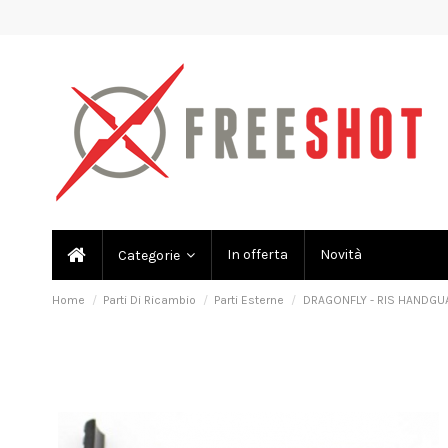
In offerta
Novità
Categorie
Home
Parti Di Ricambio
Parti Esterne
DRAGONFLY - RIS HANDGUA