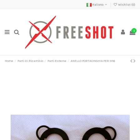
Italiano
Wishlist (
0
)
0
Home
Parti Di Ricambio
Parti Esterne
ANELLO PORTACINGHIA PER M16