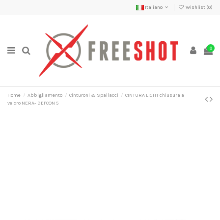
Italiano
Wishlist (
0
)
0
Home
Abbigliamento
Cinturoni & Spallacci
CINTURA LIGHT chiusura a
velcro NERA- DEFCON 5