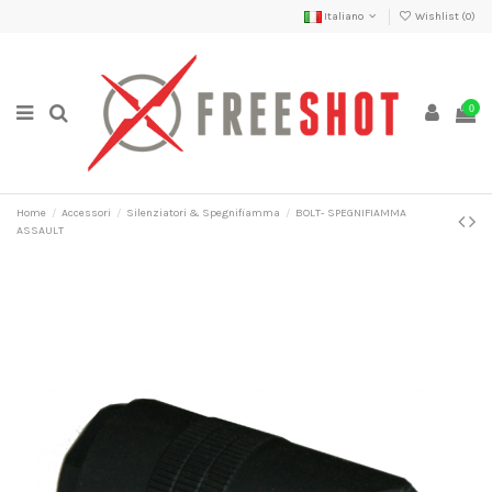
Italiano
Wishlist (
0
)
0
Home
Accessori
Silenziatori & Spegnifiamma
BOLT- SPEGNIFIAMMA
ASSAULT