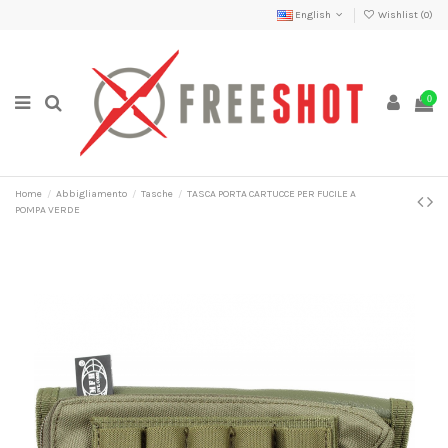
English
Wishlist (
0
)
0
Home
Abbigliamento
Tasche
TASCA PORTA CARTUCCE PER FUCILE A
POMPA VERDE