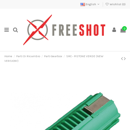
English
Wishlist (
0
)
0
Home
Parti Di Ricambio
Parti Gearbox
SRC - PISTONE VERDE (NEW
VERSION!)