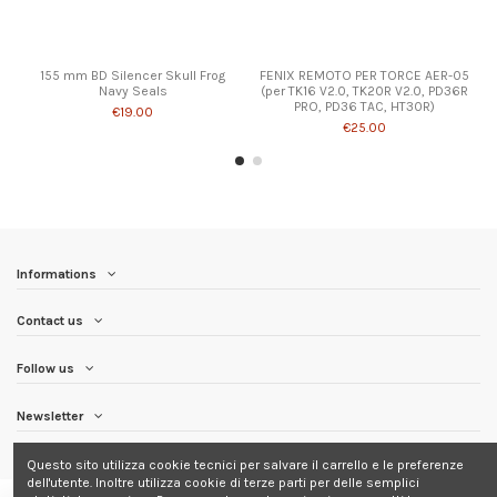
155 mm BD Silencer Skull Frog
FENIX REMOTO PER TORCE AER-05
Navy Seals
(per TK16 V2.0, TK20R V2.0, PD36R
PRO, PD36 TAC, HT30R)
€19.00
€25.00
Informations
Contact us
Follow us
Newsletter
Questo sito utilizza cookie tecnici per salvare il carrello e le preferenze
dell'utente. Inoltre utilizza cookie di terze parti per delle semplici