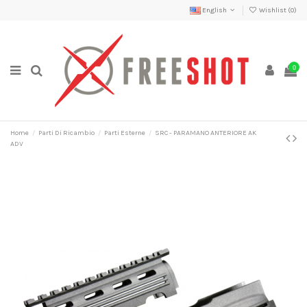
English
Wishlist (
0
)
0
Home
Parti Di Ricambio
Parti Esterne
SRC - PARAMANO ANTERIORE AK
ADV