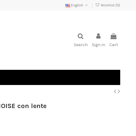
English
Wishlist (
0
)
Search
Sign in
Cart
OISE con lente