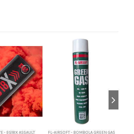
E - EG18X ASSAULT
FL-AIRSOFT - BOMBOLA GREEN GAS
ENOLA