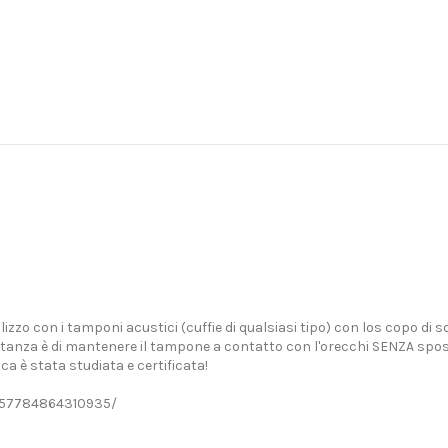
zzo con i tamponi acustici (cuffie di qualsiasi tipo) con los copo di 
portanza è di mantenere il tampone a contatto con l'orecchi SENZA spos
ca è stata studiata e certificata!
1857784864310935/