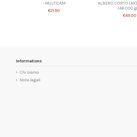
- MULTICAM
ALBERO CORTO (AK)
(46.000 gi
€21.90
€49.00
Informations
Chi siamo
Note legali