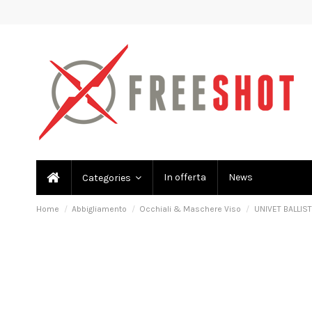
In offerta
News
Categories
Home
Abbigliamento
Occhiali & Maschere Viso
UNIVET BALLIST