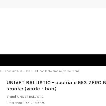
IC - occhiale 553 ZERO NOISE con lente smoke (verde r.ban)
UNIVET BALLISTIC - occhiale 553 ZERO N
smoke (verde r.ban)
Brand:
UNIVET BALLISTIC
Reference
U-553Z010205