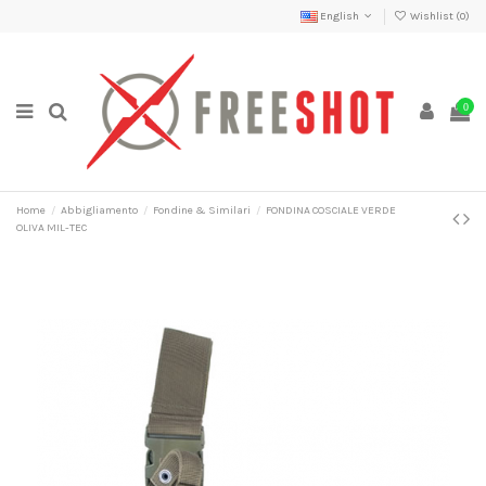
English
Wishlist (
0
)
0
Home
Abbigliamento
Fondine & Similari
FONDINA COSCIALE VERDE
OLIVA MIL-TEC