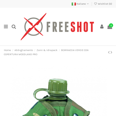
Italiano
Wishlist (
0
)
0
Home
Abbigliamento
Zaini & Idrapack
BORRACCIA VERDE CON
COPERTURA WOODLAND PRO