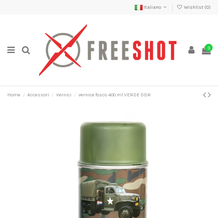
Italiano
Wishlist (
0
)
0
Home
Accessori
Vernici
vernice fosco 400 ml VERDE DDR