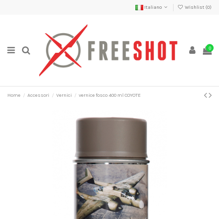
Italiano
Wishlist (
0
)
0
Home
Accessori
Vernici
vernice fosco 400 ml COYOTE