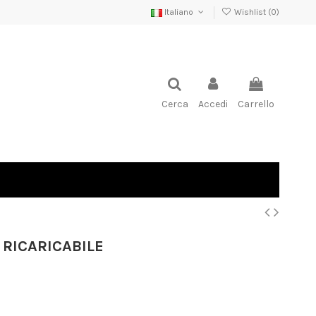
Italiano
Wishlist (
0
)
Cerca
Accedi
Carrello
 RICARICABILE