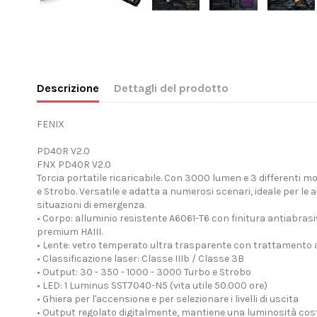
Descrizione
Dettagli del prodotto
FENIX
PD40R V2.0
FNX PD40R V2.0
Torcia portatile ricaricabile. Con 3000 lumen e 3 differenti mo
e Strobo. Versatile e adatta a numerosi scenari, ideale per le at
situazioni di emergenza.
• Corpo: alluminio resistente A6061-T6 con finitura antiabrasi
premium HAIII.
• Lente: vetro temperato ultra trasparente con trattamento a
• Classificazione laser: Classe IIIb / Classe 3B
• Output: 30 - 350 - 1000 - 3000 Turbo e Strobo
• LED: 1 Luminus SST7040-N5 (vita utile 50.000 ore)
• Ghiera per l'accensione e per selezionare i livelli di uscita
• Output regolato digitalmente, mantiene una luminosità co