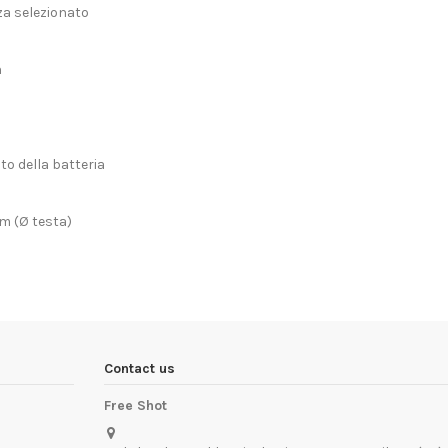
nza selezionato
n
to della batteria
cm (Ø testa)
Contact us
Free Shot