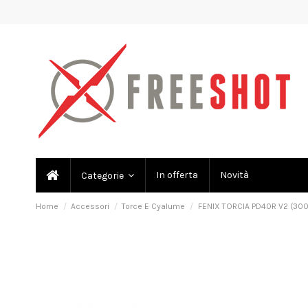
In offerta
Novità
Categorie
Home
Accessori
Torce E Cyalume
FENIX TORCIA PD40R V2 (300