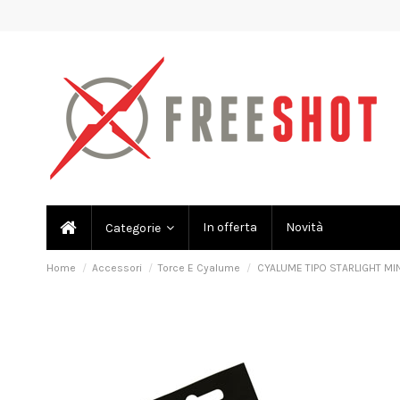
In offerta
Novità
Categorie
Home
Accessori
Torce E Cyalume
CYALUME TIPO STARLIGHT MIN