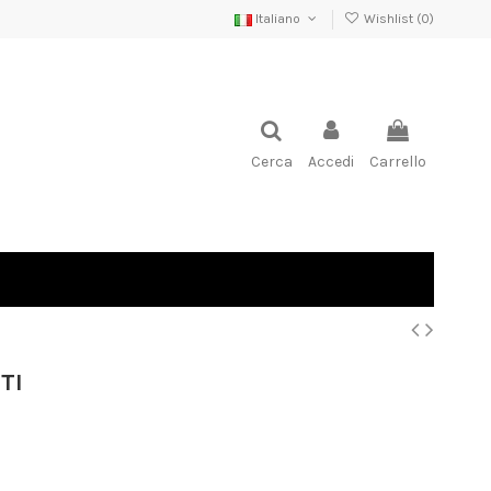
Italiano
Wishlist (
0
)
Cerca
Accedi
Carrello
TI