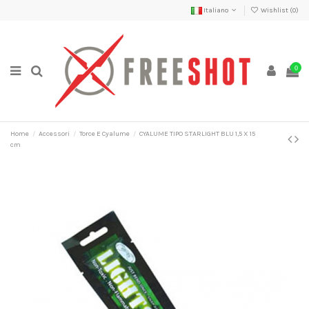
Italiano
Wishlist (
0
)
0
Home
Accessori
Torce E Cyalume
CYALUME TIPO STARLIGHT BLU 1,5 X 15
cm