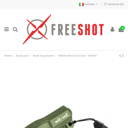
Italiano
Wishlist (
0
)
0
Home
Accessori
Torce E Cyalume
TORCIA RESCUE 3 led - VERDE