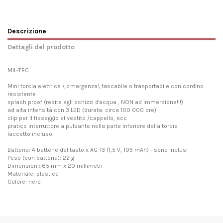
Descrizione
Dettagli del prodotto
MIL-TEC
Mini torcia elettrica \ d'mergenza\ tascabile o trasportabile con cordino
resistente
splash proof (resite agli schizzi d'acqua , NON ad immersione!!!)
ad alta intensità con 3 LED (durata: circa 100 000 ore)
clip per il fissaggio al vestito /cappello, ecc
pratico interruttore a pulsante nella parte inferiore della torcia
laccetto incluso
Batteria: 4 batterie del tasto x AG-13 (1,5 V, 105 mAh) - sono inclusi
Peso (con batteria): 22 g
Dimensioni: 65 mm x 20 millimetri
Materiale: plastica
Colore: nero