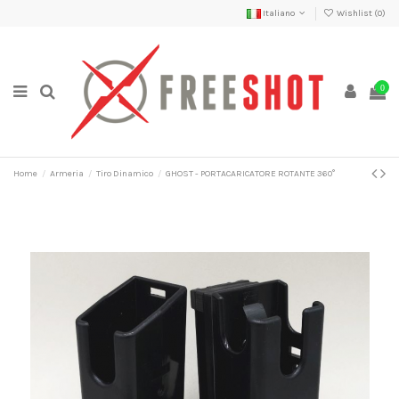
Italiano
Wishlist (
0
)
0
Home
Armeria
Tiro Dinamico
GHOST - PORTACARICATORE ROTANTE 360°