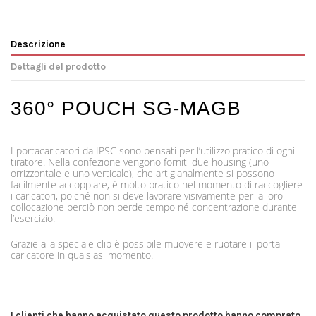
Descrizione
Dettagli del prodotto
360° POUCH SG-MAGB
I portacaricatori da IPSC sono pensati per l’utilizzo pratico di ogni
tiratore. Nella confezione vengono forniti due housing (uno
orrizzontale e uno verticale), che artigianalmente si possono
facilmente accoppiare, è molto pratico nel momento di raccogliere
i caricatori, poiché non si deve lavorare visivamente per la loro
collocazione perciò non perde tempo né concentrazione durante
l’esercizio.
Grazie alla speciale clip è possibile muovere e ruotare il porta
caricatore in qualsiasi momento.
I clienti che hanno acquistato questo prodotto hanno comprato