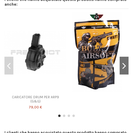
anche:
CARICATORE DRUM PER ARP9
(G&G)
79,00 €
I clienti che hanno acquistato questo prodotto hanno comprato