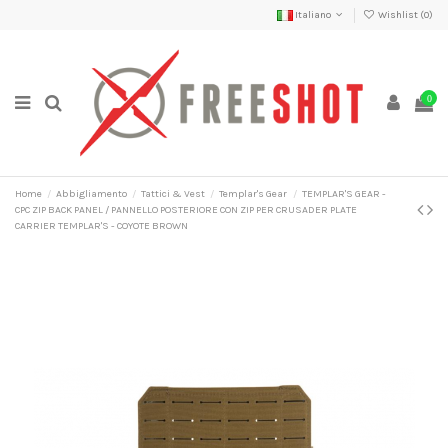
Italiano
Wishlist (
0
)
0
Home
Abbigliamento
Tattici & Vest
Templar's Gear
TEMPLAR'S GEAR -
CPC ZIP BACK PANEL / PANNELLO POSTERIORE CON ZIP PER CRUSADER PLATE
CARRIER TEMPLAR'S - COYOTE BROWN