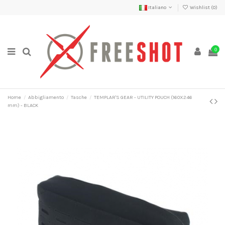
Italiano
Wishlist (
0
)
0
Home
Abbigliamento
Tasche
TEMPLAR'S GEAR - UTILITY POUCH (160X246
mm) - BLACK