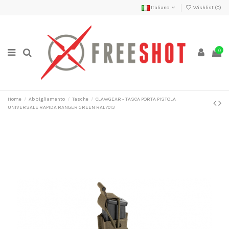
Italiano
Wishlist (
0
)
0
Home
Abbigliamento
Tasche
CLAWGEAR - TASCA PORTA PISTOLA
UNIVERSALE RAPIDA RANGER GREEN RAL7013