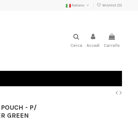
Italiano
Wishlist (
0
)
Cerca
Accedi
Carrello
POUCH - P/
ER GREEN