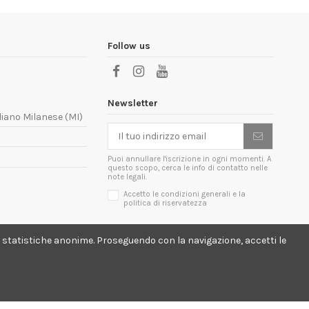
Follow us
Newsletter
liano Milanese (MI)
Puoi annullare l'iscrizione in ogni momenti. A
questo scopo, cerca le info di contatto nelle
note legali.
Accetto le condizioni generali e la
politica di riservatezza
lici statistiche anonime. Proseguendo con la navigazione, accetti le