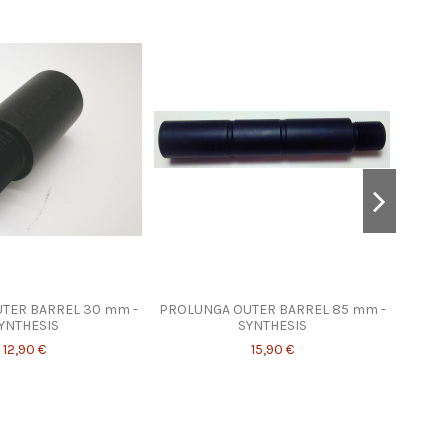
TER BARREL 30 mm -
PROLUNGA OUTER BARREL 85 mm -
T
YNTHESIS
SYNTHESIS
12,90 €
15,90 €