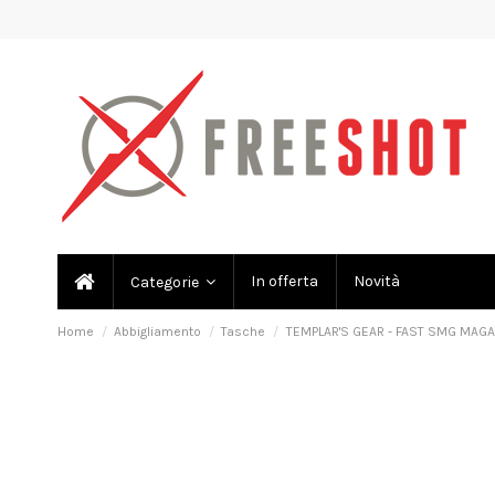
In offerta
Novità
Categorie
Home
Abbigliamento
Tasche
TEMPLAR'S GEAR - FAST SMG MAGA