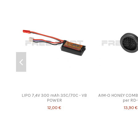
LIPO 7,4V 300 mAh 35C/70C - VB
AIM-O HONEY COMB 
POWER
per RD-
12,00 €
13,90 €