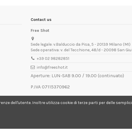
Contact us
Free Shot
Sede legale: v.Balduccio da Pisa, 5 - 20139 Milano (MI)
Sede operativa: v. del Tecchione, 48/d - 20098 San Giu
+39 02 98282851
info@freeshot.it
Aperture: LUN-SAB 9.00 / 19.00 (continuato)
P.IVA 07115370962
REA MI-1936672
ferenze dell'utente. Inoltre utilizza cookie di terze parti per delle semp