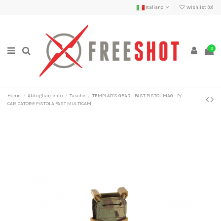
Italiano
Wishlist (
0
)
0
Home
Abbigliamento
Tasche
TEMPLAR'S GEAR - FAST PISTOL MAG - P/
CARICATORE PISTOLA FAST MULTICAM