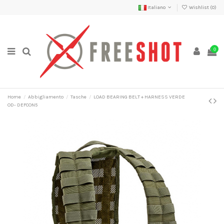
Italiano
Wishlist (
0
)
0
Home
Abbigliamento
Tasche
LOAD BEARING BELT + HARNESS VERDE
OD- DEFCON5