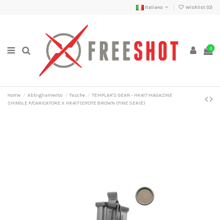
Italiano
Wishlist (
0
)
0
Home
Abbigliamento
Tasche
TEMPLAR'S GEAR - HK417 MAGAZINE
SHINGLE P/CARICATORE X HK417 COYOTE BROWN (FINE SERIE)