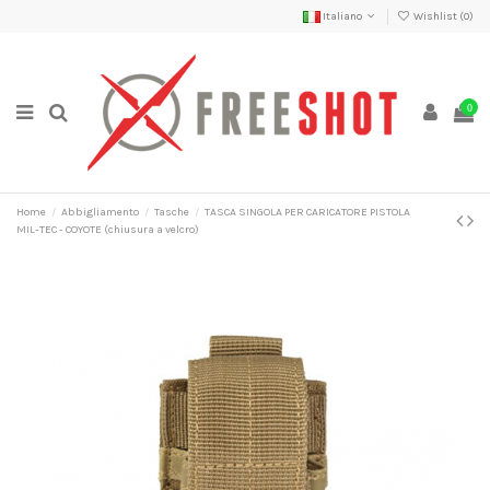
Italiano
Wishlist (
0
)
0
Home
Abbigliamento
Tasche
TASCA SINGOLA PER CARICATORE PISTOLA
MIL-TEC - COYOTE (chiusura a velcro)