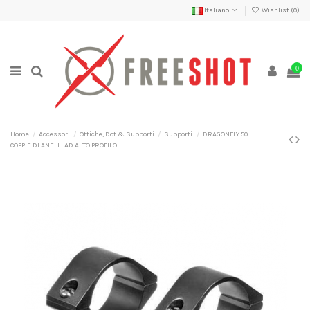
Italiano
Wishlist (
0
)
0
Home
Accessori
Ottiche, Dot & Supporti
Supporti
DRAGONFLY 50
COPPIE DI ANELLI AD ALTO PROFILO