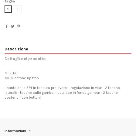
Taglia
S
L
Descrizione
Dettagli del prodotto
MIL-TEC
100% cotone ripstop
- pantaloni a 3/4 in tessuto prelavato; - regolazione in vita; - 2 tasche
laterali; - tasche sulle gambe; - coulisse in fondo gamba; - 2 tasche
posteriori con bottoni;
Informazioni