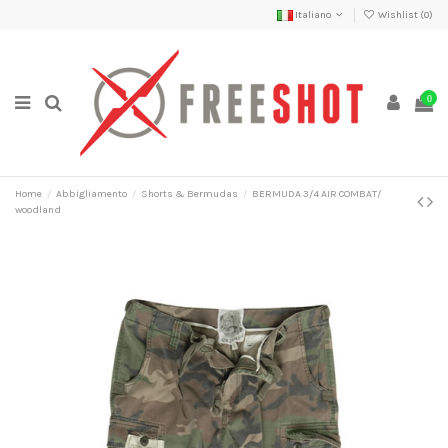
Italiano
Wishlist (
0
)
0
Home
Abbigliamento
Shorts & Bermudas
BERMUDA 3/4 AIR COMBAT/
woodland