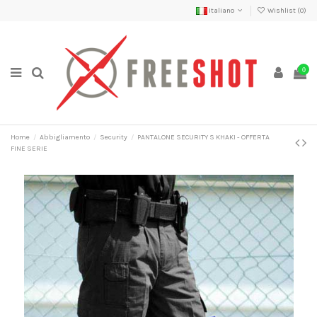
Italiano
Wishlist (
0
)
0
Home
Abbigliamento
Security
PANTALONE SECURITY S KHAKI - OFFERTA
FINE SERIE