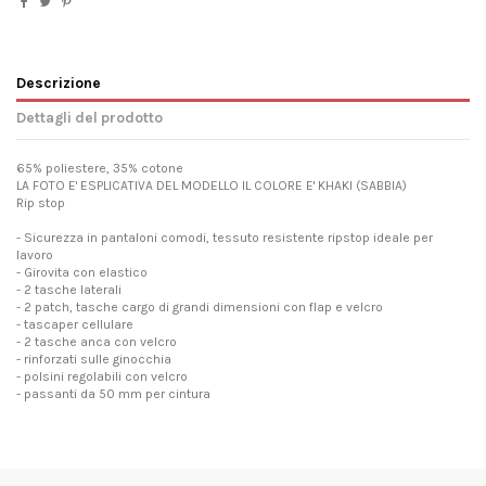
Descrizione
Dettagli del prodotto
65% poliestere, 35% cotone
LA FOTO E' ESPLICATIVA DEL MODELLO IL COLORE E' KHAKI (SABBIA)
Rip stop
- Sicurezza in pantaloni comodi, tessuto resistente ripstop ideale per
lavoro
- Girovita con elastico
- 2 tasche laterali
- 2 patch, tasche cargo di grandi dimensioni con flap e velcro
- tascaper cellulare
- 2 tasche anca con velcro
- rinforzati sulle ginocchia
- polsini regolabili con velcro
- passanti da 50 mm per cintura