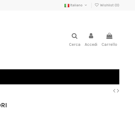
Italiano
Wishlist (
0
)
Cerca
Accedi
Carrello
ORI