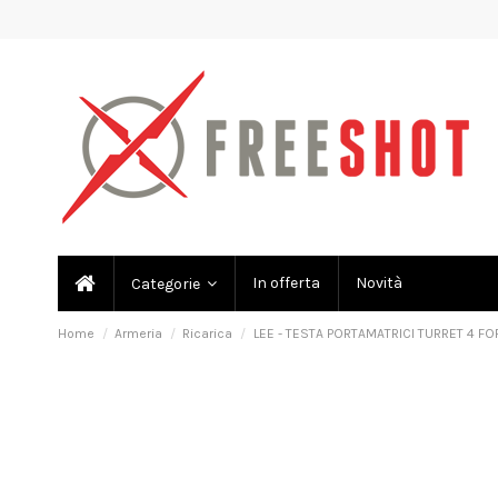
In offerta
Novità
Categorie
Home
Armeria
Ricarica
LEE - TESTA PORTAMATRICI TURRET 4 FO